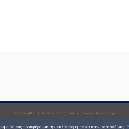
© Copyright -
|
Πολιτική Απορρήτου
| Powered by
kithera.gr
αντιγραφή ή και αναπαραγωγή του περιεχομένου της ιστοσελίδας, χωρίς την προηγού
σουμε ότι σας προσφέρουμε την καλύτερη εμπειρία στον ιστότοπό μας.
P