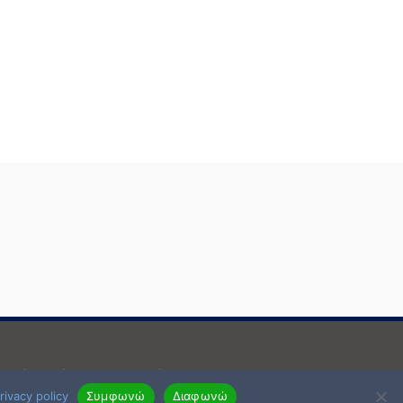
μενη έγραφη άδεια του δημιοργού.
rivacy policy
Συμφωνώ
Διαφωνώ