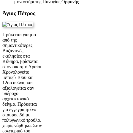
μοναστήρι της Παναγίας Ορφανής.
Άγιος Πέτρος
Πρόκειται για μια
από της
σημαντικότερες
Βυζαντινές
εκκλησίες στα
Κύθηρα, βρίσκεται
στον οικισμό Αραίοι.
Χρονολογείτε
μεταξύ 10ου και
12ου αιώνα, και
αξιολογείται σαν
υπέροχο
αρχιτεκτονικό
δείγμα. Πρόκειται
για εγγεγραμμένο
σταυροειδή με
πολυγωνικό τρούλο,
χωρίς νάρθηκα. Στον
εσωτερικό του