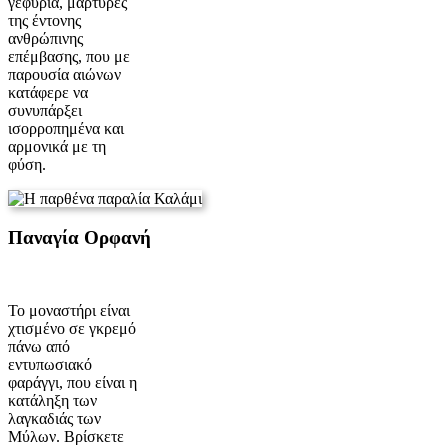
γεφύρια, μάρτυρες
της έντονης
ανθρώπινης
επέμβασης, που με
παρουσία αιώνων
κατάφερε να
συνυπάρξει
ισορροπημένα και
αρμονικά με τη
φύση.
Παναγία Ορφανή
Το μοναστήρι είναι
χτισμένο σε γκρεμό
πάνω από
εντυπωσιακό
φαράγγι, που είναι η
κατάληξη των
λαγκαδιάς των
Μύλων. Βρίσκετε