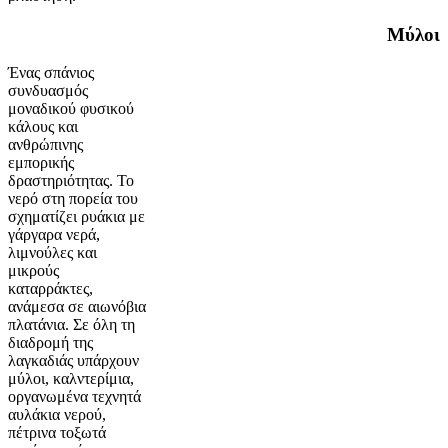
Μύλοι
Ένας σπάνιος
συνδυασμός
μοναδικού φυσικού
κάλους και
ανθρώπινης
εμπορικής
δραστηριότητας. Το
νερό στη πορεία του
σχηματίζει ρυάκια με
γάργαρα νερά,
λιμνούλες και
μικρούς
καταρράκτες,
ανάμεσα σε αιωνόβια
πλατάνια. Σε όλη τη
διαδρομή της
λαγκαδιάς υπάρχουν
μύλοι, καλντερίμια,
οργανωμένα τεχνητά
αυλάκια νερού,
πέτρινα τοξωτά