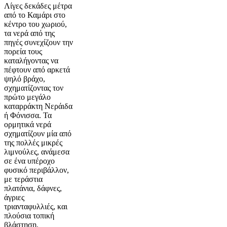
Λίγες δεκάδες μέτρα
από το Καμάρι στο
κέντρο του χωριού,
τα νερά από της
πηγές συνεχίζουν την
πορεία τους
καταλήγοντας να
πέφτουν από αρκετά
ψηλό βράχο,
σχηματίζοντας τον
πρώτο μεγάλο
καταρράκτη Νεράιδα
ή Φόνισσα. Τα
ορμητικά νερά
σχηματίζουν μία από
της πολλές μικρές
λιμνούλες, ανάμεσα
σε ένα υπέροχο
φυσικό περιβάλλον,
με τεράστια
πλατάνια, δάφνες,
άγριες
τριανταφυλλιές, και
πλούσια τοπική
βλάστηση.