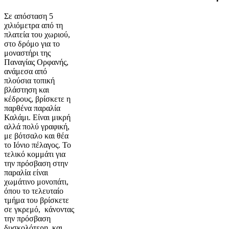
Σε απόσταση 5
χιλιόμετρα από τη
πλατεία του χωριού,
στο δρόμο για το
μοναστήρι της
Παναγίας Ορφανής,
ανάμεσα από
πλούσια τοπική
βλάστηση και
κέδρους, βρίσκετε η
παρθένα παραλία
Καλάμι. Είναι μικρή
αλλά πολύ γραφική,
με βότσαλο και θέα
το Ιόνιο πέλαγος. Το
τελικό κομμάτι για
την πρόσβαση στην
παραλία είναι
χωμάτινο μονοπάτι,
όπου το τελευταίο
τμήμα του βρίσκετε
σε γκρεμό, κάνοντας
την πρόσβαση
δυσκολότερη, και