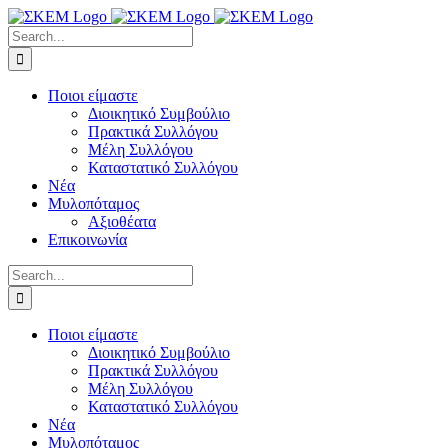
Skip
to
Search
content
for:
Ποιοι είμαστε
Διοικητικό Συμβούλιο
Πρακτικά Συλλόγου
Μέλη Συλλόγου
Καταστατικό Συλλόγου
Νέα
Μυλοπόταμος
Αξιοθέατα
Επικοινωνία
Search
for:
Ποιοι είμαστε
Διοικητικό Συμβούλιο
Πρακτικά Συλλόγου
Μέλη Συλλόγου
Καταστατικό Συλλόγου
Νέα
Μυλοπόταμος