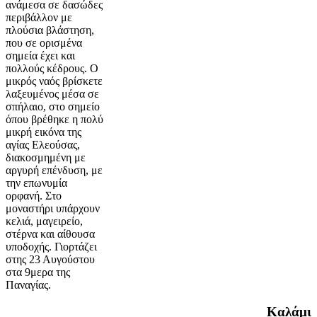
ανάμεσα σε δασώδες
περιβάλλον με
πλούσια βλάστηση,
που σε ορισμένα
σημεία έχει και
πολλούς κέδρους. Ο
μικρός ναός βρίσκετε
λαξευμένος μέσα σε
σπήλαιο, στο σημείο
όπου βρέθηκε η πολύ
μικρή εικόνα της
αγίας Ελεούσας,
διακοσμημένη με
αργυρή επένδυση, με
την επωνυμία
ορφανή. Στο
μοναστήρι υπάρχουν
κελιά, μαγειρείο,
στέρνα και αίθουσα
υποδοχής. Γιορτάζει
στης 23 Αυγούστου
στα 9μερα της
Παναγίας.
Καλάμι