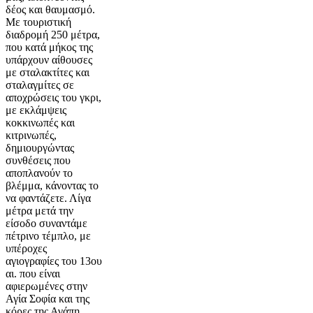
δέος και θαυμασμό.
Με τουριστική
διαδρομή 250 μέτρα,
που κατά μήκος της
υπάρχουν αίθουσες
με σταλακτίτες και
σταλαγμίτες σε
αποχρώσεις του γκρι,
με εκλάμψεις
κοκκινωπές και
κιτρινωπές,
δημιουργώντας
συνθέσεις που
αποπλανούν το
βλέμμα, κάνοντας το
να φαντάζετε. Λίγα
μέτρα μετά την
είσοδο συναντάμε
πέτρινο τέμπλο, με
υπέροχες
αγιογραφίες του 13ου
αι. που είναι
αφιερωμένες στην
Αγία Σοφία και της
κόρες της Αγάπη,