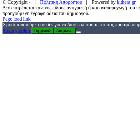
© Copyright -
|
Πολιτική Απορρήτου
| Powered by
kithera.gr
Δεν επιτρέπεται κανενός είδους αντιγραφή ή και αναπαραγωγή του πε
προηγούμενη έγραφη άδεια του δημιοργού.
Page load link
Χρησιμοποιούμε cookies για να διασφαλίσουμε ότι σας προσφέρουμε
Privacy policy
Συμφωνώ
Διαφωνώ
Go
to
Top