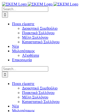
Skip
to
Search
content
for:
Ποιοι είμαστε
Διοικητικό Συμβούλιο
Πρακτικά Συλλόγου
Μέλη Συλλόγου
Καταστατικό Συλλόγου
Νέα
Μυλοπόταμος
Αξιοθέατα
Επικοινωνία
Search
for:
Ποιοι είμαστε
Διοικητικό Συμβούλιο
Πρακτικά Συλλόγου
Μέλη Συλλόγου
Καταστατικό Συλλόγου
Νέα
Μυλοπόταμος