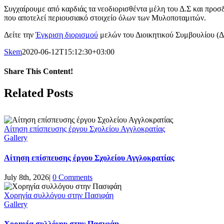
Συγχαίρουμε από καρδιάς τα νεοδιορισθέντα μέλη του Δ.Σ και προσ
που αποτελεί περιουσιακό στοιχείο όλων των Μυλοποταμιτών.
Δείτε την
Έγκριση διορισμού
μελών του Διοικητικού Συμβουλίου (Δ
Skem
2020-06-12T15:12:30+03:00
Share This Content!
Facebook
Twitter
LinkedIn
Tumblr
Pinterest
Email
Related Posts
Αίτηση επίσπευσης έργου Σχολείου Αγγλοκρατίας
Gallery
Αίτηση επίσπευσης έργου Σχολείου Αγγλοκρατίας
July 8th, 2026
|
0 Comments
Χορηγία συλλόγου στην Πασιφάη
Gallery
Χορηγία συλλόγου στην Πασιφάη