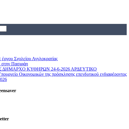
ς έργου Σχολείου Αγγλοκρατίας
 στην Πασιφάη
 ΔΗΜΑΡΧΟ ΚΥΘΗΡΩΝ 24-6-2026 ΑΡΔΕΥΤΙΚΟ
Υπουργείο Οικονομικών της πρόσκλησης επενδυτικού ενδιαφέροντος
2026
eensaver
etter