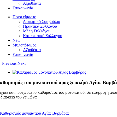
Αξιοθέατα
Επικοινωνία
Ποιοι είμαστε
Διοικητικό Συμβούλιο
Πρακτικά Συλλόγου
Μέλη Συλλόγου
Καταστατικό Συλλόγου
Νέα
Μυλοπόταμος
Αξιοθέατα
Επικοινωνία
Previous
Next
View
Larger
Image
αθαρισμός του μονοπατιού προς ξωκλήσι Αγίας Βαρβά
χισε και προχωράει ο καθαρισμός του μονοπατιού, σε εφαρμογή απόφ
 διάρκεια του χειμώνα.