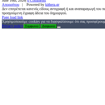
June 16th, 2026
|
0 Comments
Απορρήτου
| Powered by
kithera.gr
Δεν επιτρέπεται κανενός είδους αντιγραφή ή και αναπαραγωγή του πε
προηγούμενη έγραφη άδεια του δημιοργού.
Page load link
Χρησιμοποιούμε cookies για να διασφαλίσουμε ότι σας προσφέρουμε
Privacy policy
Συμφωνώ
Διαφωνώ
Go
to
Top