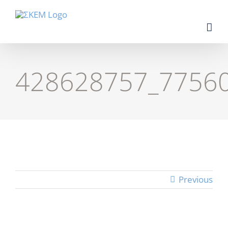
Skip
to
content
428628757_7756
Previous