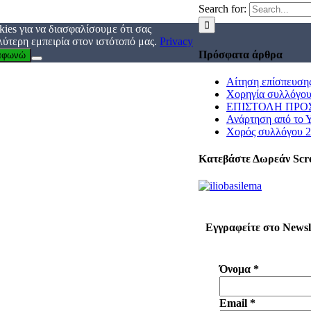
Search for:
ies για να διασφαλίσουμε ότι σας
ύτερη εμπειρία στον ιστότοπό μας.
Privacy
Πρόσφατα άρθρα
αφωνώ
Αίτηση επίσπευση
Χορηγία συλλόγου
ΕΠΙΣΤΟΛΗ ΠΡΟΣ
Ανάρτηση από το 
Χορός συλλόγου 
Κατεβάστε Δωρεάν Scr
Εγγραφείτε στο Newsl
Όνομα
*
Email
*