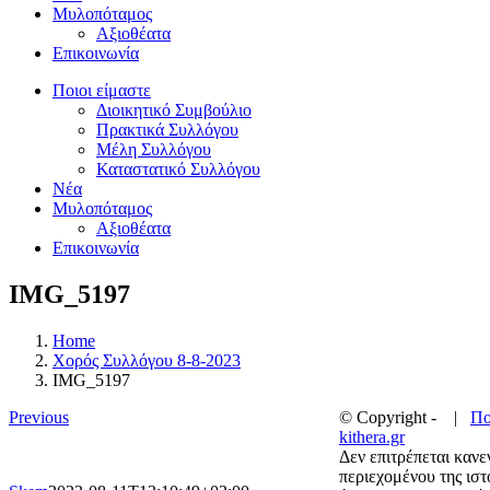
Μυλοπόταμος
Αξιοθέατα
Επικοινωνία
Ποιοι είμαστε
Διοικητικό Συμβούλιο
Πρακτικά Συλλόγου
Μέλη Συλλόγου
Καταστατικό Συλλόγου
Νέα
Μυλοπόταμος
Αξιοθέατα
Επικοινωνία
IMG_5197
Home
Χορός Συλλόγου 8-8-2023
IMG_5197
Previous
© Copyright -
|
Πο
kithera.gr
Δεν επιτρέπεται κανε
περιεχομένου της ισ