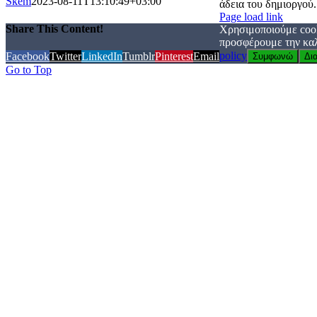
Skem
2023-08-11T13:10:49+03:00
άδεια του δημιοργού.
Page load link
Share This Content!
Χρησιμοποιούμε cook
προσφέρουμε την καλ
policy
Facebook
Twitter
LinkedIn
Tumblr
Pinterest
Email
Συμφωνώ
Δι
Go to Top