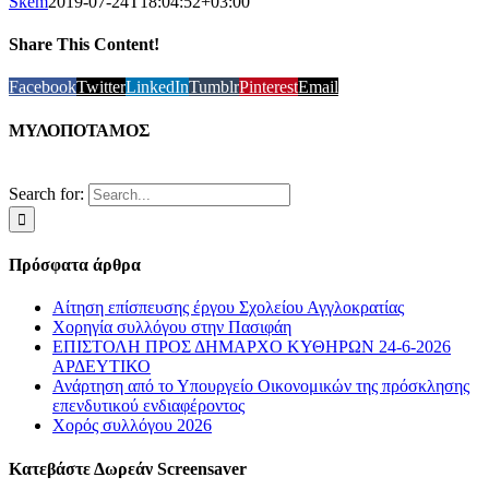
Skem
2019-07-24T18:04:52+03:00
Share This Content!
Facebook
Twitter
LinkedIn
Tumblr
Pinterest
Email
ΜΥΛΟΠΟΤΑΜΟΣ
Search for:
Πρόσφατα άρθρα
Αίτηση επίσπευσης έργου Σχολείου Αγγλοκρατίας
Χορηγία συλλόγου στην Πασιφάη
ΕΠΙΣΤΟΛΗ ΠΡΟΣ ΔΗΜΑΡΧΟ ΚΥΘΗΡΩΝ 24-6-2026
ΑΡΔΕΥΤΙΚΟ
Ανάρτηση από το Υπουργείο Οικονομικών της πρόσκλησης
επενδυτικού ενδιαφέροντος
Χορός συλλόγου 2026
Κατεβάστε Δωρεάν Screensaver