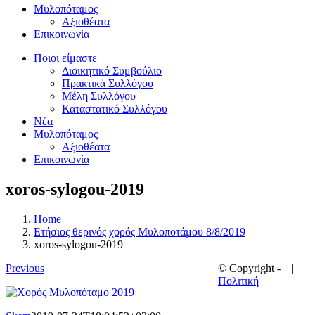
Μυλοπόταμος
Αξιοθέατα
Επικοινωνία
Ποιοι είμαστε
Διοικητικό Συμβούλιο
Πρακτικά Συλλόγου
Μέλη Συλλόγου
Καταστατικό Συλλόγου
Νέα
Μυλοπόταμος
Αξιοθέατα
Επικοινωνία
xoros-sylogou-2019
Home
Ετήσιος θερινός χορός Μυλοποτάμου 8/8/2019
xoros-sylogou-2019
Previous
© Copyright -
|
Πολιτική