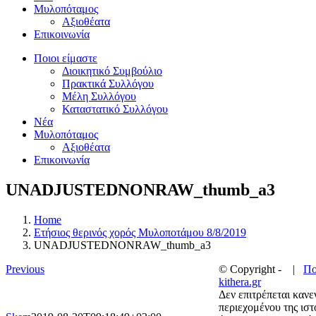
Μυλοπόταμος
Αξιοθέατα
Επικοινωνία
Ποιοι είμαστε
Διοικητικό Συμβούλιο
Πρακτικά Συλλόγου
Μέλη Συλλόγου
Καταστατικό Συλλόγου
Νέα
Μυλοπόταμος
Αξιοθέατα
Επικοινωνία
UNADJUSTEDNONRAW_thumb_a3
Home
Ετήσιος θερινός χορός Μυλοποτάμου 8/8/2019
UNADJUSTEDNONRAW_thumb_a3
Previous
© Copyright -
|
Πο
kithera.gr
Δεν επιτρέπεται κανε
περιεχομένου της ισ