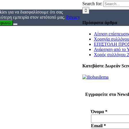
Search for:
ies για να διασφαλίσουμε ότι σας
ύτερη εμπειρία στον ιστότοπό μας.
Privacy
Πρόσφατα άρθρα
αφωνώ
Αίτηση επίσπευση
Χορηγία συλλόγου
ΕΠΙΣΤΟΛΗ ΠΡΟΣ
Ανάρτηση από το 
Χορός συλλόγου 
Κατεβάστε Δωρεάν Scr
Εγγραφείτε στο Newsl
Όνομα
*
Email
*