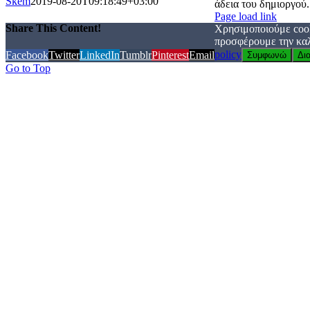
Skem
2019-08-20T09:18:49+03:00
άδεια του δημιοργού.
Page load link
Share This Content!
Χρησιμοποιούμε cook
προσφέρουμε την καλ
policy
Facebook
Twitter
LinkedIn
Tumblr
Pinterest
Email
Συμφωνώ
Δι
Go to Top