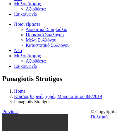
Μυλοπόταμος
Αξιοθέατα
Επικοινωνία
Ποιοι είμαστε
Διοικητικό Συμβούλιο
Πρακτικά Συλλόγου
Μέλη Συλλόγου
Καταστατικό Συλλόγου
Νέα
Μυλοπόταμος
Αξιοθέατα
Επικοινωνία
Panagiotis Stratigos
Home
Ετήσιος θερινός χορός Μυλοποτάμου 8/8/2019
Panagiotis Stratigos
Previous
© Copyright -
|
Πολιτική