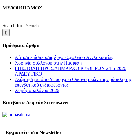
ΜΥΛΟΠΟΤΑΜΟΣ
Search for:
Πρόσφατα άρθρα
Αίτηση επίσπευσης έργου Σχολείου Αγγλοκρατίας
Χορηγία συλλόγου στην Πασιφάη
ΕΠΙΣΤΟΛΗ ΠΡΟΣ ΔΗΜΑΡΧΟ ΚΥΘΗΡΩΝ 24-6-2026
ΑΡΔΕΥΤΙΚΟ
Ανάρτηση από το Υπουργείο Οικονομικών της πρόσκλησης
επενδυτικού ενδιαφέροντος
Χορός συλλόγου 2026
Κατεβάστε Δωρεάν Screensaver
Εγγραφείτε στο Newsletter