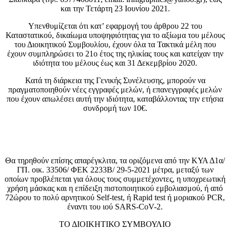
και την Τετάρτη 23 Ιουνίου 2021.
Υπενθυμίζεται ότι κατ’ εφαρμογή του άρθρου 22 του
Καταστατικού, δικαίωμα υποψηφιότητας για το αξίωμα του μέλους
του Διοικητικού Συμβουλίου, έχουν όλα τα Τακτικά μέλη που
έχουν συμπληρώσει το 21ο έτος της ηλικίας τους και κατείχαν την
ιδιότητα του μέλους έως και 31 Δεκεμβρίου 2020.
Κατά τη διάρκεια της Γενικής Συνέλευσης, μπορούν να
πραγματοποιηθούν νέες εγγραφές μελών, ή επανεγγραφές μελών
που έχουν απωλέσει αυτή την ιδιότητα, καταβάλλοντας την ετήσια
συνδρομή των 10€.
Θα τηρηθούν επίσης απαρέγκλιτα, τα οριζόμενα από την ΚΥΑ Δ1α/
ΓΠ. οικ. 33506/ ΦΕΚ 2233Β/ 29-5-2021 μέτρα, μεταξύ των
οποίων προβλέπεται για όλους τους συμμετέχοντες, η υποχρεωτική
χρήση μάσκας και η επίδειξη πιστοποιητικού εμβολιασμού, ή από
72ώρου το πολύ αρνητικού Self-test, ή Rapid test ή μοριακού PCR,
έναντι του ιού SARS-CoV-2.
ΤΟ ΔΙΟΙΚΗΤΙΚΟ ΣΥΜΒΟΥΛΙO