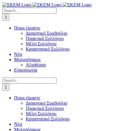
Skip
to
Search
content
for:
Ποιοι είμαστε
Διοικητικό Συμβούλιο
Πρακτικά Συλλόγου
Μέλη Συλλόγου
Καταστατικό Συλλόγου
Νέα
Μυλοπόταμος
Αξιοθέατα
Επικοινωνία
Search
for:
Ποιοι είμαστε
Διοικητικό Συμβούλιο
Πρακτικά Συλλόγου
Μέλη Συλλόγου
Καταστατικό Συλλόγου
Νέα
Μυλοπόταμος