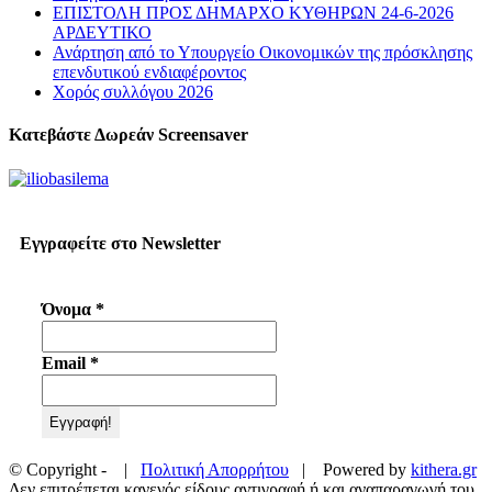
ΕΠΙΣΤΟΛΗ ΠΡΟΣ ΔΗΜΑΡΧΟ ΚΥΘΗΡΩΝ 24-6-2026
ΑΡΔΕΥΤΙΚΟ
Ανάρτηση από το Υπουργείο Οικονομικών της πρόσκλησης
επενδυτικού ενδιαφέροντος
Χορός συλλόγου 2026
Κατεβάστε Δωρεάν Screensaver
Εγγραφείτε στο Newsletter
Όνομα
*
Email
*
© Copyright -
|
Πολιτική Απορρήτου
| Powered by
kithera.gr
Δεν επιτρέπεται κανενός είδους αντιγραφή ή και αναπαραγωγή του