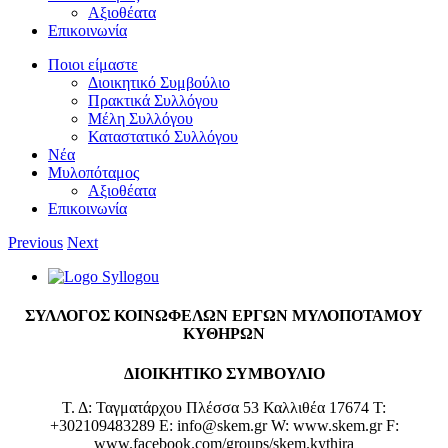
Αξιοθέατα
Επικοινωνία
Ποιοι είμαστε
Διοικητικό Συμβούλιο
Πρακτικά Συλλόγου
Μέλη Συλλόγου
Καταστατικό Συλλόγου
Νέα
Μυλοπόταμος
Αξιοθέατα
Επικοινωνία
Previous
Next
View
Larger
Image
ΣΥΛΛΟΓΟΣ ΚΟΙΝΩΦΕΛΩΝ ΕΡΓΩΝ ΜΥΛΟΠΟΤΑΜΟΥ
ΚΥΘΗΡΩΝ
ΔΙΟΙΚΗΤΙΚΟ ΣΥΜΒΟΥΛΙΟ
Τ. Δ: Ταγματάρχου Πλέσσα 53 Καλλιθέα 17674 T:
+302109483289 Ε: info@skem.gr W: www.skem.gr F:
www.facebook.com/groups/skem.kythira