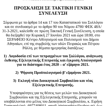
ΠΡΟΣΚΛΗΣΗ ΣΕ ΤΑΚΤΙΚΗ ΓΕΝΙΚΗ
ΣΥΝΕΛΕΥΣΗ
Σύμφωνα με τα άρθρα 14 και 17 του Καταστατικού του Συλλόγου
και σε συνδυασμό με το άρθρο 90 του Νόμου 4790/ ΦΕΚ 48Α/
31-3-2021, καλείσθε σε πρώτη Τακτική Γενική Συνέλευση, η οποία
θα διεξαχθεί την Κυριακή 27 Ιουνίου 2021 και ώρα 18:00, στο
ΣΕΡΑΦΕΙΟ Κέντρο Αθλητισμού και Πολιτισμού του Δήμου
Αθηναίων, επί της συμβολής των οδών Πειραιώς και Πέτρου
Ράλλη, με θέματα ημερησίας διατάξεως:
1) Λογοδοσία επί των πεπραγμένων του Συλλόγου, ανάγνωση
έκθεσης Εξελεγκτικής Επιτροπής και έγκριση Απολογισμού
για το διάστημα έτος 2020 – α’ εξάμηνο 2021.
2) Ψήφιση Προϋπολογισμού β’ εξαμήνου 2021.
3) Εκλογή νέου Διοικητικού Συμβουλίου και νέας
Εξελεγκτικής Επιτροπής.
Υποψηφιότητες για τις θέσεις των μελών του Διοικητικού
Συμβουλίου και της Εξελεγκτικής Επιτροπής, μπορούν να
υποβάλλονται στο μέλος του Διοικητικού Συμβουλίου, κ. Ειρήνη
Σιαπκαρά (τηλ. 6977408011, email: irinigraphics@yahoo.gr), έως