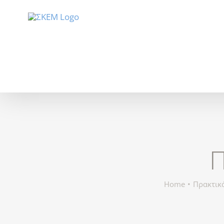
Skip
to
content
Π
Home
Πρακτικ