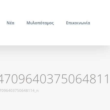
Νέα
Μυλοπόταμος
Επικοινωνία
4709640375064811
7096403750648114_n