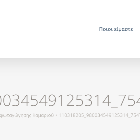
Ποιοι είμαστε
0034549125314_75
φωταγώγησης Καμαριού
110318205_980034549125314_754