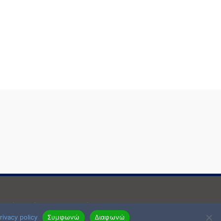
μενη έγραφη άδεια του δημιοργού.
rivacy policy
Συμφωνώ
Διαφωνώ