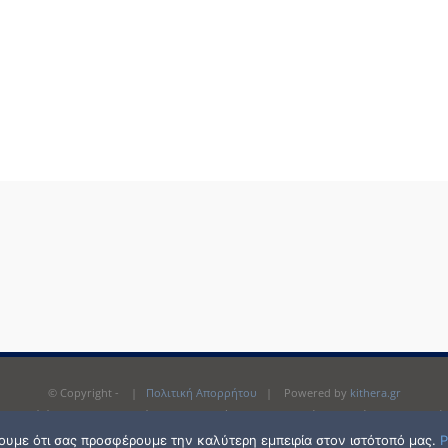
© Copyright -
|
Πολιτική Απορρήτου
| Powered by
kithera.gr
αντιγραφή ή και αναπαραγωγή του περιεχομένου της ιστοσελίδας, χωρίς την προηγού
σουμε ότι σας προσφέρουμε την καλύτερη εμπειρία στον ιστότοπό μας.
P