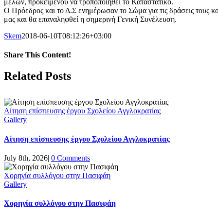
μελών, προκειμένου να τροποποιηθεί το Καταστατικό.
Ο Πρόεδρος και το Δ.Σ ενημέρωσαν το Σώμα για τις δράσεις τους
μας και θα επαναληφθεί η σημερινή Γενική Συνέλευση.
Skem
2018-06-10T08:12:26+03:00
Share This Content!
Facebook
Twitter
LinkedIn
Tumblr
Pinterest
Email
Related Posts
Αίτηση επίσπευσης έργου Σχολείου Αγγλοκρατίας
Gallery
Αίτηση επίσπευσης έργου Σχολείου Αγγλοκρατίας
July 8th, 2026
|
0 Comments
Χορηγία συλλόγου στην Πασιφάη
Gallery
Χορηγία συλλόγου στην Πασιφάη