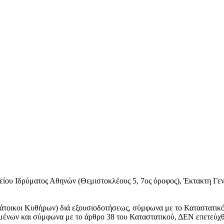
είου Ιδρύματος Αθηνών (Θεμιστοκλέους 5, 7ος όροφος), Έκτακτη Γε
κάτοικοι Κυθήρων) διά εξουσιοδοτήσεως, σύμφωνα με το Καταστατικό
μένων και σύμφωνα με το άρθρο 38 του Καταστατικού, ΔΕΝ επετεύχ