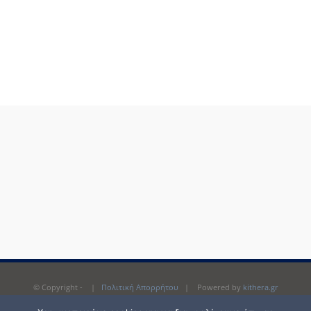
© Copyright -
|
Πολιτική Απορρήτου
| Powered by
kithera.gr
Δεν επιτρέπεται κανενός είδους αντιγραφή ή και αναπαραγωγή του