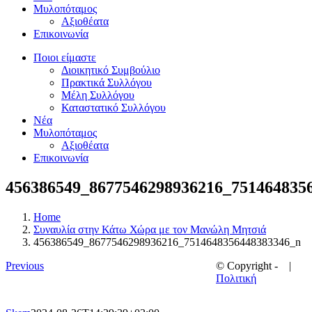
Μυλοπόταμος
Αξιοθέατα
Επικοινωνία
Ποιοι είμαστε
Διοικητικό Συμβούλιο
Πρακτικά Συλλόγου
Μέλη Συλλόγου
Καταστατικό Συλλόγου
Νέα
Μυλοπόταμος
Αξιοθέατα
Επικοινωνία
456386549_8677546298936216_751464835
Home
Συναυλία στην Κάτω Χώρα με τον Μανώλη Μητσιά
456386549_8677546298936216_7514648356448383346_n
Previous
© Copyright -
|
Πολιτική