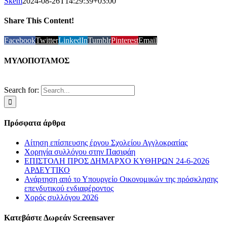
Skem
2024-08-26T14:29:39+03:00
Share This Content!
Facebook
Twitter
LinkedIn
Tumblr
Pinterest
Email
ΜΥΛΟΠΟΤΑΜΟΣ
Search for:
Πρόσφατα άρθρα
Αίτηση επίσπευσης έργου Σχολείου Αγγλοκρατίας
Χορηγία συλλόγου στην Πασιφάη
ΕΠΙΣΤΟΛΗ ΠΡΟΣ ΔΗΜΑΡΧΟ ΚΥΘΗΡΩΝ 24-6-2026
ΑΡΔΕΥΤΙΚΟ
Ανάρτηση από το Υπουργείο Οικονομικών της πρόσκλησης
επενδυτικού ενδιαφέροντος
Χορός συλλόγου 2026
Κατεβάστε Δωρεάν Screensaver