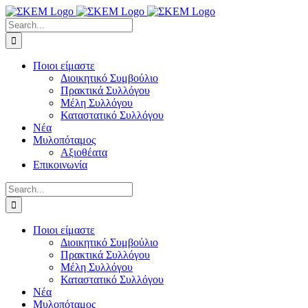
Skip
to
Search
content
for:
Ποιοι είμαστε
Διοικητικό Συμβούλιο
Πρακτικά Συλλόγου
Μέλη Συλλόγου
Καταστατικό Συλλόγου
Νέα
Μυλοπόταμος
Αξιοθέατα
Επικοινωνία
Search
for:
Ποιοι είμαστε
Διοικητικό Συμβούλιο
Πρακτικά Συλλόγου
Μέλη Συλλόγου
Καταστατικό Συλλόγου
Νέα
Μυλοπόταμος