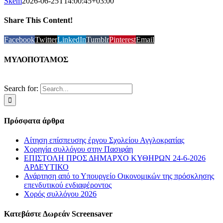
Skem
2026-06-25T14:00:45+03:00
Share This Content!
Facebook
Twitter
LinkedIn
Tumblr
Pinterest
Email
ΜΥΛΟΠΟΤΑΜΟΣ
Search for:
Πρόσφατα άρθρα
Αίτηση επίσπευσης έργου Σχολείου Αγγλοκρατίας
Χορηγία συλλόγου στην Πασιφάη
ΕΠΙΣΤΟΛΗ ΠΡΟΣ ΔΗΜΑΡΧΟ ΚΥΘΗΡΩΝ 24-6-2026
ΑΡΔΕΥΤΙΚΟ
Ανάρτηση από το Υπουργείο Οικονομικών της πρόσκλησης
επενδυτικού ενδιαφέροντος
Χορός συλλόγου 2026
Κατεβάστε Δωρεάν Screensaver