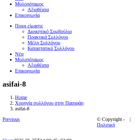
Μυλοπόταμος
Αξιοθέατα
Επικοινωνία
Ποιοι είμαστε
Διοικητικό Συμβούλιο
Πρακτικά Συλλόγου
Μέλη Συλλόγου
Καταστατικό Συλλόγου
Νέα
Μυλοπόταμος
Αξιοθέατα
Επικοινωνία
asifai-8
Home
Χορηγία συλλόγου στην Πασιφάη
asifai-8
Previous
© Copyright -
|
Πολιτική