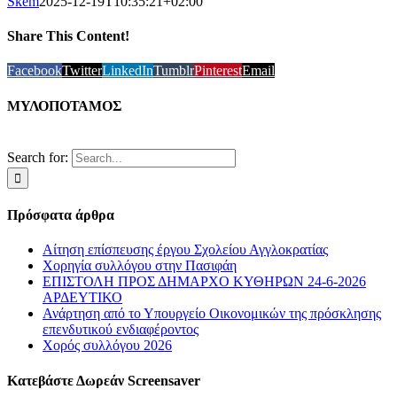
Skem
2025-12-19T10:35:21+02:00
Share This Content!
Facebook
Twitter
LinkedIn
Tumblr
Pinterest
Email
ΜΥΛΟΠΟΤΑΜΟΣ
Search for:
Πρόσφατα άρθρα
Αίτηση επίσπευσης έργου Σχολείου Αγγλοκρατίας
Χορηγία συλλόγου στην Πασιφάη
ΕΠΙΣΤΟΛΗ ΠΡΟΣ ΔΗΜΑΡΧΟ ΚΥΘΗΡΩΝ 24-6-2026
ΑΡΔΕΥΤΙΚΟ
Ανάρτηση από το Υπουργείο Οικονομικών της πρόσκλησης
επενδυτικού ενδιαφέροντος
Χορός συλλόγου 2026
Κατεβάστε Δωρεάν Screensaver