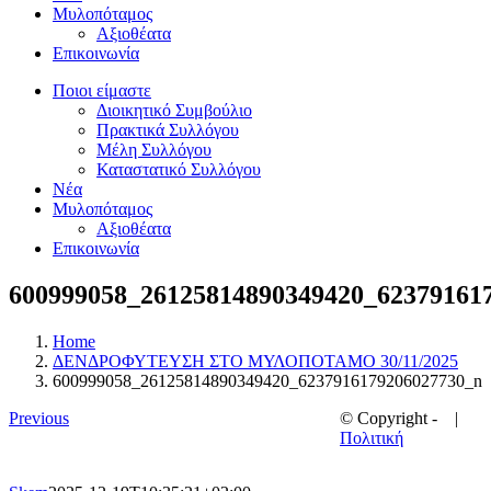
Μυλοπόταμος
Αξιοθέατα
Επικοινωνία
Ποιοι είμαστε
Διοικητικό Συμβούλιο
Πρακτικά Συλλόγου
Μέλη Συλλόγου
Καταστατικό Συλλόγου
Νέα
Μυλοπόταμος
Αξιοθέατα
Επικοινωνία
600999058_26125814890349420_62379161
Home
ΔΕΝΔΡΟΦΥΤΕΥΣΗ ΣΤΟ ΜΥΛΟΠΟΤΑΜΟ 30/11/2025
600999058_26125814890349420_6237916179206027730_n
Previous
© Copyright -
|
Πολιτική