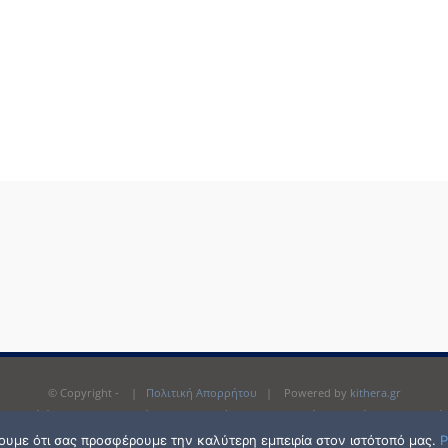
© Copyright -
|
Πολιτική Απορρήτου
| Powered by
kithera.gr
αντιγραφή ή και αναπαραγωγή του περιεχομένου της ιστοσελίδας, χωρίς την προηγού
σουμε ότι σας προσφέρουμε την καλύτερη εμπειρία στον ιστότοπό μας.
P