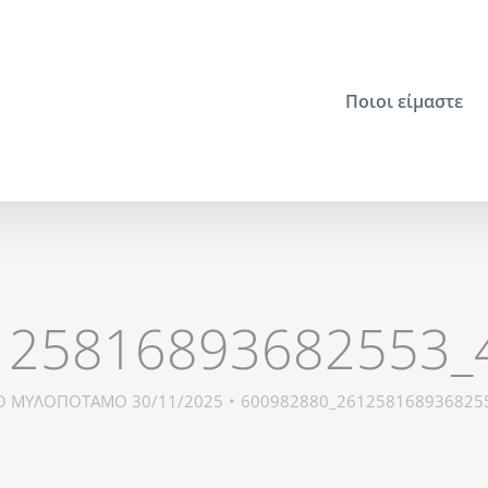
Ποιοι είμαστε
125816893682553_
Ο ΜΥΛΟΠΟΤΑΜΟ 30/11/2025
600982880_261258168936825