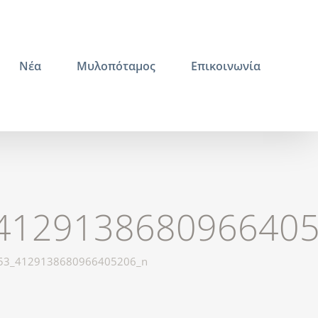
Νέα
Μυλοπόταμος
Επικοινωνία
4129138680966405
53_4129138680966405206_n