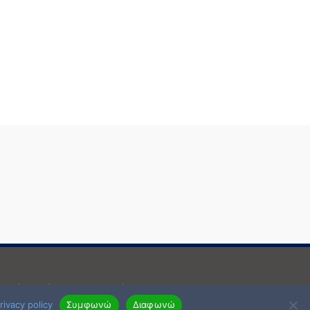
μενη έγραφη άδεια του δημιοργού.
rivacy policy
Συμφωνώ
Διαφωνώ