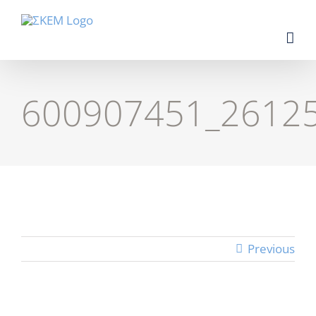
Skip
to
content
600907451_2612
Previous