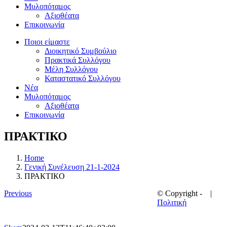
Μυλοπόταμος
Αξιοθέατα
Επικοινωνία
Ποιοι είμαστε
Διοικητικό Συμβούλιο
Πρακτικά Συλλόγου
Μέλη Συλλόγου
Καταστατικό Συλλόγου
Νέα
Μυλοπόταμος
Αξιοθέατα
Επικοινωνία
ПРАКТІКО
Home
Γενική Συνέλευση 21-1-2024
ПРАКТІКО
Previous
© Copyright -
|
Πολιτική