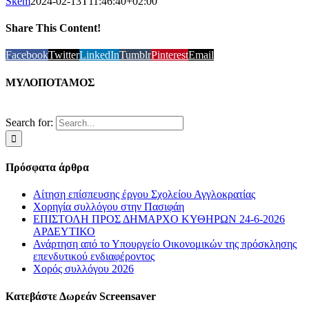
Skem
2024-02-13T11:46:40+02:00
Share This Content!
Facebook
Twitter
LinkedIn
Tumblr
Pinterest
Email
ΜΥΛΟΠΟΤΑΜΟΣ
Search for:
Πρόσφατα άρθρα
Αίτηση επίσπευσης έργου Σχολείου Αγγλοκρατίας
Χορηγία συλλόγου στην Πασιφάη
ΕΠΙΣΤΟΛΗ ΠΡΟΣ ΔΗΜΑΡΧΟ ΚΥΘΗΡΩΝ 24-6-2026
ΑΡΔΕΥΤΙΚΟ
Ανάρτηση από το Υπουργείο Οικονομικών της πρόσκλησης
επενδυτικού ενδιαφέροντος
Χορός συλλόγου 2026
Κατεβάστε Δωρεάν Screensaver