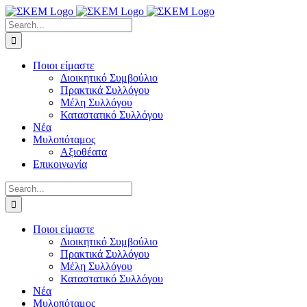
Skip
to
Search
content
for:
Ποιοι είμαστε
Διοικητικό Συμβούλιο
Πρακτικά Συλλόγου
Μέλη Συλλόγου
Καταστατικό Συλλόγου
Νέα
Μυλοπόταμος
Αξιοθέατα
Επικοινωνία
Search
for:
Ποιοι είμαστε
Διοικητικό Συμβούλιο
Πρακτικά Συλλόγου
Μέλη Συλλόγου
Καταστατικό Συλλόγου
Νέα
Μυλοπόταμος