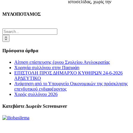
ιστοσελίδας, χωρίς την
Facebook
Twitter
LinkedIn
Tumblr
Pinterest
Email
ΜΥΛΟΠΟΤΑΜΟΣ
Search
for:
Πρόσφατα άρθρα
Αίτηση επίσπευσης έργου Σχολείου Αγγλοκρατίας
Χορηγία συλλόγου στην Πασιφάη
ΕΠΙΣΤΟΛΗ ΠΡΟΣ ΔΗΜΑΡΧΟ ΚΥΘΗΡΩΝ 24-6-2026
ΑΡΔΕΥΤΙΚΟ
Ανάρτηση από το Υπουργείο Οικονομικών της πρόσκλησης
επενδυτικού ενδιαφέροντος
Χορός συλλόγου 2026
Κατεβάστε Δωρεάν Screensaver