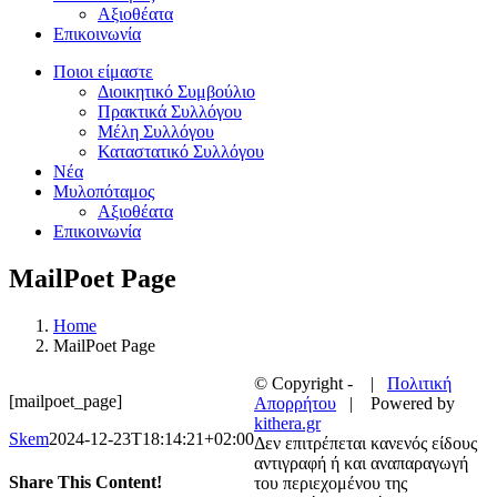
Αξιοθέατα
Επικοινωνία
Ποιοι είμαστε
Διοικητικό Συμβούλιο
Πρακτικά Συλλόγου
Μέλη Συλλόγου
Καταστατικό Συλλόγου
Νέα
Μυλοπόταμος
Αξιοθέατα
Επικοινωνία
MailPoet Page
Home
MailPoet Page
© Copyright -
|
Πολιτική
[mailpoet_page]
Απορρήτου
| Powered by
kithera.gr
Skem
2024-12-23T18:14:21+02:00
Δεν επιτρέπεται κανενός είδους
αντιγραφή ή και αναπαραγωγή
Share This Content!
του περιεχομένου της